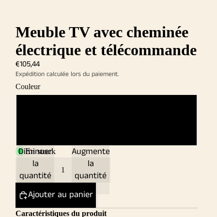
Meuble TV avec cheminée
électrique et télécommande
€105,44
Expédition calculée lors du paiement.
Couleur
Brun antique
Gris
Diminuer
Augmenter
En stock
la
la
quantité
quantité
Ajouter au panier
Caractéristiques du produit