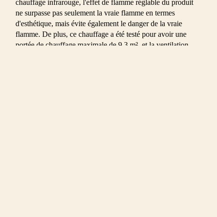
chauffage infrarouge, l'effet de flamme réglable du produit
ne surpasse pas seulement la vraie flamme en termes
d'esthétique, mais évite également le danger de la vraie
flamme. De plus, ce chauffage a été testé pour avoir une
portée de chauffage maximale de 9,3 m², et la ventilation
supérieure réduit efficacement la génération de bruit lorsque
le chauffage fonctionne. Conception supplémentaire de
u panier
rainure sur le dessus de l'arrière, ce qui non seulement laisse
suffisamment d'espace pour le cordon d'alimentation, mais
garantit également que le meuble TV peut bien s'adapter au
mur. La conception de trous de câble longs de base à
l'arrière vous aide à garder votre espace propre. Ce meuble
TV est livré avec des instructions claires, qui comportent
des illustrations et des descriptions simples.
Chaque vis et goupille a son propre code pour vous
permettre de comprendre et d'assembler facilement.
Notre entreprise