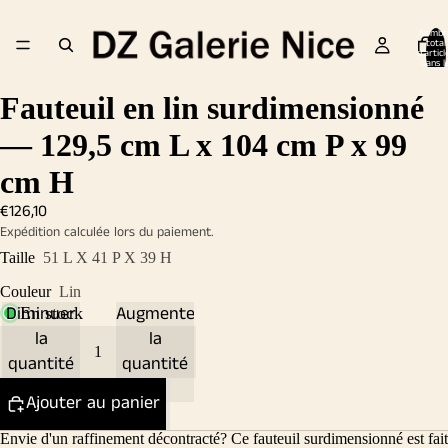
Nombr
total
d’articl
dans l
panier:
Fauteuil en lin surdimensionné
— 129,5 cm L x 104 cm P x 99
cm H
€126,10
Expédition calculée lors du paiement.
Taille
51 L X 41 P X 39 H
Couleur
Lin
Diminuer
Augmenter
En stock
la
la
quantité
quantité
Ajouter au panier
Envie d'un raffinement décontracté? Ce fauteuil surdimensionné est fait