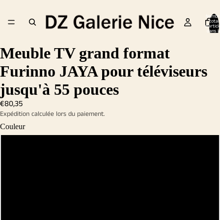
Nombr
total
d’articl
dans l
panier:
Meuble TV grand format
Furinno JAYA pour téléviseurs
jusqu'à 55 pouces
€80,35
Expédition calculée lors du paiement.
Couleur
Chêne français gris
Noyer Columbia
Café américain