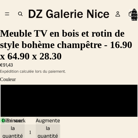
Nombr
total
d’articl
dans l
panier:
Meuble TV en bois et rotin de
style bohème champêtre - 16.90
x 64.90 x 28.30
€91,43
Expédition calculée lors du paiement.
Couleur
Noir
Blanc
Diminuer
Augmenter
En stock
la
la
quantité
quantité